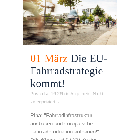
01 März
Die EU-
Fahrradstrategie
kommt!
Posted at 16:26h
in
Allgemein
,
Nicht
kategorisiert
Ripa: "Fahrradinfrastruktur
ausbauen und europäische
Fahrradproduktion aufbauen!"
(Straßburg, 16.02.23) Zu der