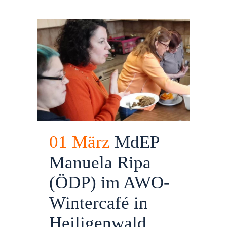
01 März
MdEP
Manuela Ripa
(ÖDP) im AWO-
Wintercafé in
Heiligenwald