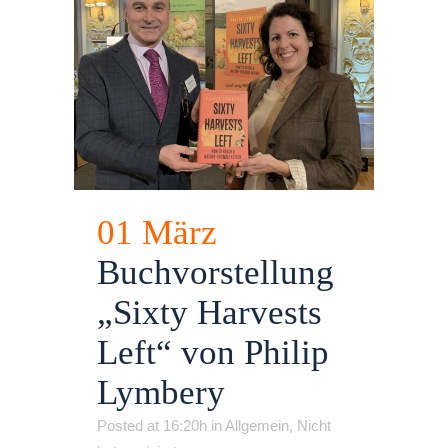
01 März
Buchvorstellung
„Sixty Harvests
Left“ von Philip
Lymbery
Posted at 16:20h
in
Allgemein
,
Nicht