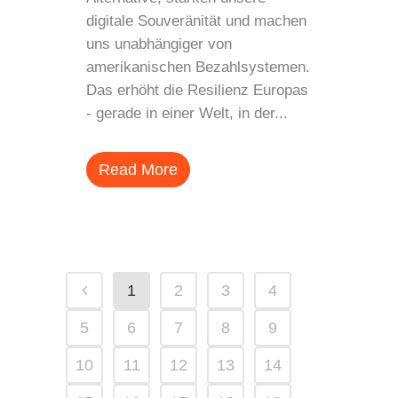
digitale Souveränität und machen
uns unabhängiger von
amerikanischen Bezahlsystemen.
Das erhöht die Resilienz Europas
- gerade in einer Welt, in der...
Read More
1
2
3
4
5
6
7
8
9
10
11
12
13
14