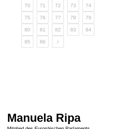
70
71
72
73
74
75
76
77
78
79
80
81
82
83
84
85
86
Manuela Ripa
Mitglied des Europäischen Parlaments