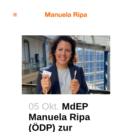
05 Okt.
MdEP
Manuela Ripa
(ÖDP) zur