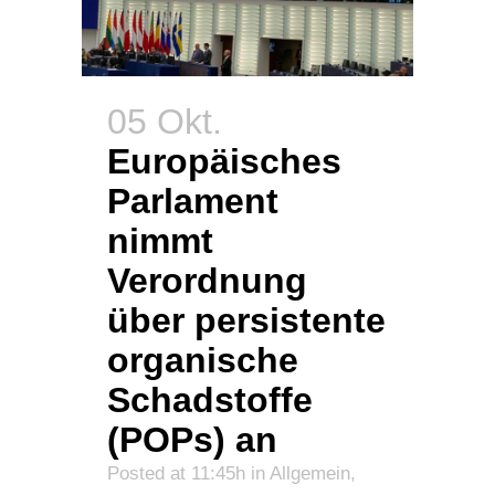
05 Okt.
Europäisches
Parlament
nimmt
Verordnung
über persistente
organische
Schadstoffe
(POPs) an
Posted at 11:45h
in
Allgemein
,