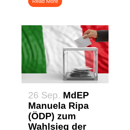
Read More
26 Sep.
MdEP
Manuela Ripa
(ÖDP) zum
Wahlsieg der