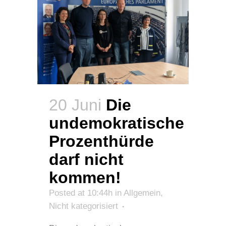
20 Juni
Die
undemokratische
Prozenthürde
darf nicht
kommen!
Posted at 10:44h
in
Allgemein
,
Nicht kategorisiert