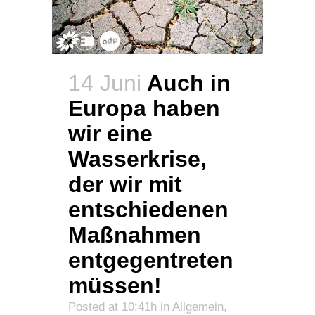
14 Juni
Auch in
Europa haben
wir eine
Wasserkrise,
der wir mit
entschiedenen
Maßnahmen
entgegentreten
müssen!
Posted at 10:41h
in
Allgemein
,