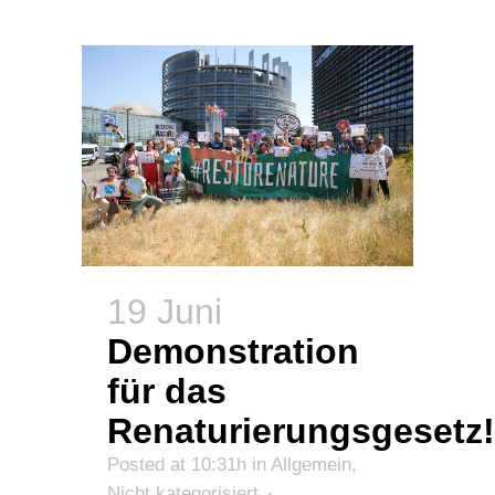
19 Juni
Demonstration
für das
Renaturierungsgesetz!
Posted at 10:31h
in
Allgemein
,
Nicht kategorisiert