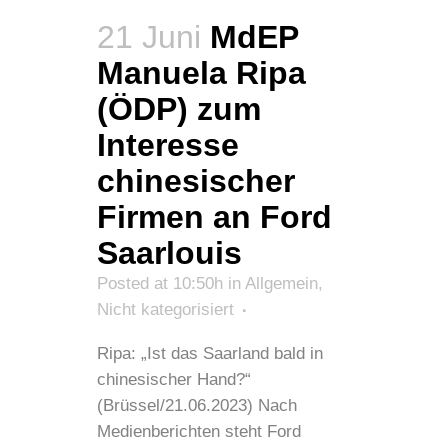
21 Juni
MdEP
Manuela Ripa
(ÖDP) zum
Interesse
chinesischer
Firmen an Ford
Saarlouis
Posted at 10:50h
in
Allgemein
,
Nicht kategorisiert
Ripa: „Ist das Saarland bald in
chinesischer Hand?“
(Brüssel/21.06.2023) Nach
Medienberichten steht Ford