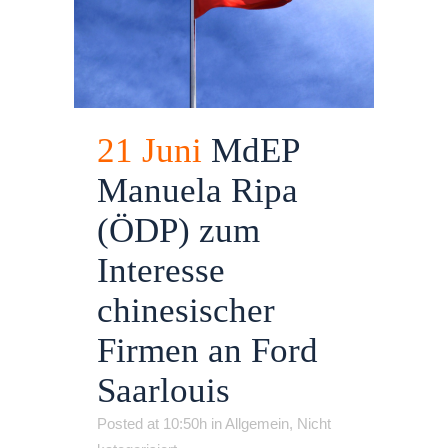
21 Juni
MdEP
Manuela Ripa
(ÖDP) zum
Interesse
chinesischer
Firmen an Ford
Saarlouis
Posted at 10:50h
in
Allgemein
,
Nicht