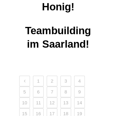
Honig!
Teambuilding
im Saarland!
1
2
3
4
5
6
7
8
9
10
11
12
13
14
15
16
17
18
19