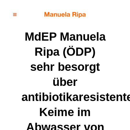
MdEP Manuela
Ripa (ÖDP)
sehr besorgt
über
antibiotikaresistent
Keime im
Abwasser von