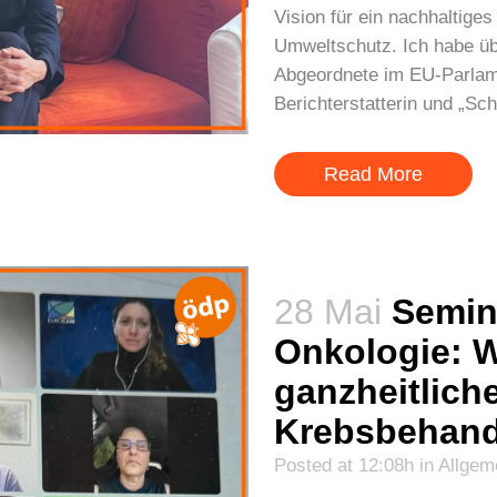
Vision für ein nachhaltige
Umweltschutz. Ich habe üb
Abgeordnete im EU-Parlame
Berichterstatterin und „Scha
Read More
28 Mai
Semina
Onkologie: W
ganzheitlich
Krebsbehand
Posted at 12:08h
in
Allgem