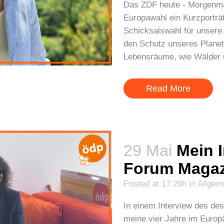
Das ZDF heute - Morgenmag
Europawahl ein Kurzporträt 
Schicksalswahl für unsere
den Schutz unseres Planet
Lebensräume, wie Wälder u
Read More
29 Mai
Mein I
Forum Magaz
Posted at 17:29h
in
Allgem
In einem Interview des de
meine vier Jahre im Europ