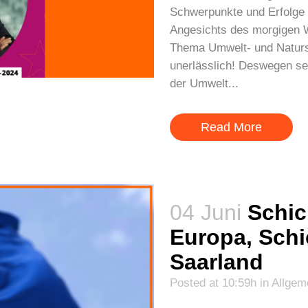
Schwerpunkte und Erfolge 
Angesichts des morgigen 
Thema Umwelt- und Natursc
unerlässlich! Deswegen set
der Umwelt...
Read More
04 Juni
Schic
Europa, Schi
Saarland
Posted at 10:59h
in
Allgem