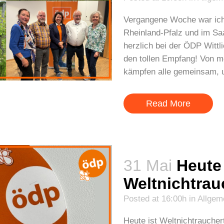
Vergangene Woche war ich 
Rheinland-Pfalz und im Sa
herzlich bei der ÖDP Witt
den tollen Empfang! Von me
kämpfen alle gemeinsam, u
Read More
31 Mai
Heute 
Weltnichtrau
Posted at 16:00h
in
Allgem
Heute ist Weltnichtraucher