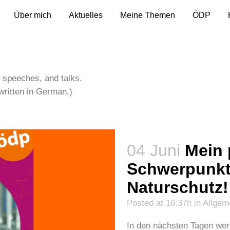
Über mich
Aktuelles
Meine Themen
ÖDP
, speeches, and talks.
written in German.)
04 Juni
Mein 
Schwerpunkt
Naturschutz!
Posted at 16:37h
in
Allgem
In den nächsten Tagen werd