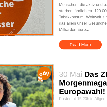
Menschen, die aktiv und pa
sterben jährlich ca. 120.
Tabakkonsum. Weltweit sin
das allein unser Gesundhe
Milliarden Euro...
Read More
30 Mai
Das Z
Morgenmagaz
Europawahl!
Posted at 15:20h
in
Allgem