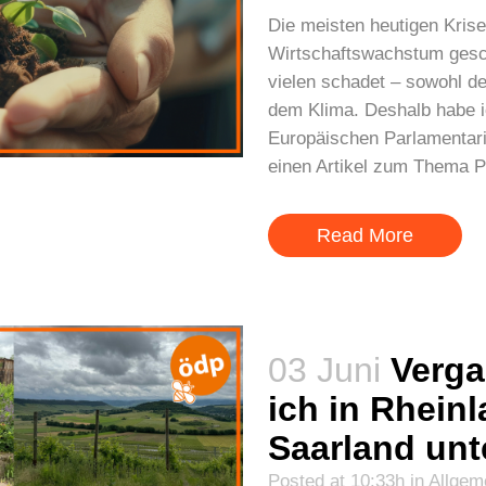
Die meisten heutigen Kris
Wirtschaftswachstum gesc
vielen schadet – sowohl d
dem Klima. Deshalb habe 
Europäischen Parlamenta
einen Artikel zum Thema 
Read More
03 Juni
Verg
ich in Rhein
Saarland unt
Posted at 10:33h
in
Allgem