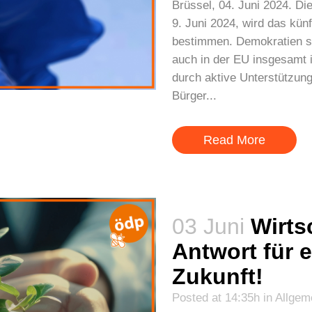
Brüssel, 04. Juni 2024. 
9. Juni 2024, wird das kün
bestimmen. Demokratien si
auch in der EU insgesamt 
durch aktive Unterstützun
Bürger...
Read More
03 Juni
Wirts
Antwort für 
Zukunft!
Posted at 14:35h
in
Allgem