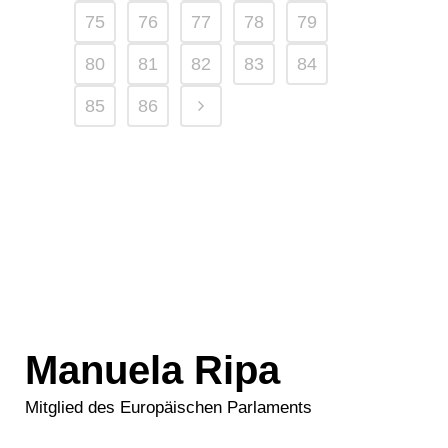
75
76
77
78
79
80
81
82
83
84
85
86
Manuela Ripa
Mitglied des Europäischen Parlaments