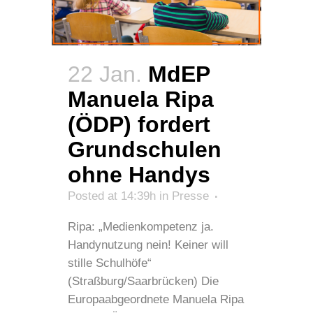
22 Jan.
MdEP
Manuela Ripa
(ÖDP) fordert
Grundschulen
ohne Handys
Posted at 14:39h
in
Presse
Ripa: „Medienkompetenz ja.
Handynutzung nein! Keiner will
stille Schulhöfe“
(Straßburg/Saarbrücken) Die
Europaabgeordnete Manuela Ripa