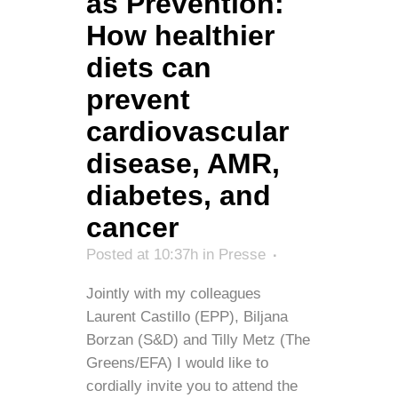
as Prevention:
How healthier
diets can
prevent
cardiovascular
disease, AMR,
diabetes, and
cancer
Posted at 10:37h
in
Presse
Jointly with my colleagues
Laurent Castillo (EPP), Biljana
Borzan (S&D) and Tilly Metz (The
Greens/EFA) I would like to
cordially invite you to attend the