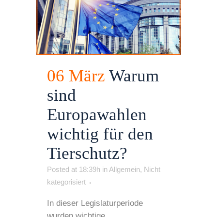
06 März
Warum
sind
Europawahlen
wichtig für den
Tierschutz?
Posted at 18:39h
in
Allgemein
,
Nicht
kategorisiert
In dieser Legislaturperiode
wurden wichtige