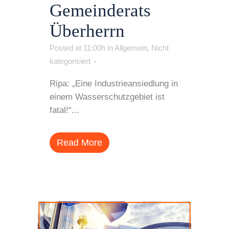
Gemeinderats
Überherrn
Posted at 11:00h
in
Allgemein
,
Nicht
kategorisiert
Ripa: „Eine Industrieansiedlung in
einem Wasserschutzgebiet ist
fatal!“...
Read More