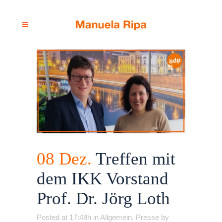
08 Dez.
Treffen mit
dem IKK Vorstand
Prof. Dr. Jörg Loth
Posted at 17:48h
in
Allgemein
,
Presse
by