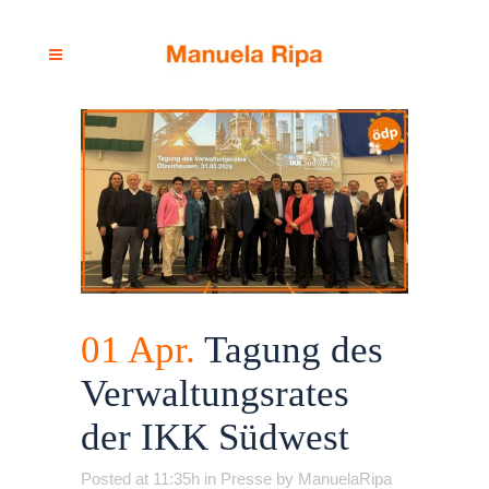
01 Apr.
Tagung des
Verwaltungsrates
der IKK Südwest
Posted at 11:35h
in
Presse
by
ManuelaRipa