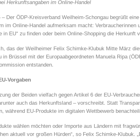
bei Herkunftsangaben im Online-Handel
5 – Der ÖDP-Kreisverband Weilheim-Schongau begrüßt eine a
em im Online-Handel aufmerksam macht: Verbraucherinnen u
e in EU“ zu finden oder beim Online-Shopping die Herkunft 
räch, das der Weilheimer Felix Schimke-Klubuk Mitte März 
n Brüssel mit der Europaabgeordneten Manuela Ripa (ÖDP)
 Kommission entstanden.
r EU-Vorgaben
ung der Beiden vielfach gegen Artikel 6 der EU-Verbraucherr
unter auch das Herkunftsland – vorschreibt. Statt Transpar
en, während EU-Produkte im digitalen Wettbewerb benachteil
dukte wählen möchten oder Importe aus Ländern mit fragwür
en aktuell vor großen Hürden“, so Felix Schimke-Klubuk. „Di