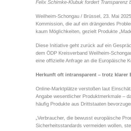
Felix Schimke-Klubuk fordert Transparenz 
Weilheim-Schongau / Brüssel, 23. Mai 202
Kommission, die auf ein drängendes Probl
kaum Möglichkeiten, gezielt Produkte „Mad
Diese Initiative geht zurück auf ein Gesp
dem ÖDP Kreisverband Weilheim-Schongau i
eine offizielle Anfrage an die Europäische
Herkunft oft intransparent – trotz klare
Online-Marktplätze verstoßen laut Einschätz
Angabe wesentlicher Produktmerkmale – dar
häufig Produkte aus Drittstaaten bevorzug
„Verbraucher, die bewusst europäische Pro
Sicherheitsstandards vermeiden wollen, steh