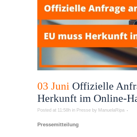
03 Juni
Offizielle Anf
Herkunft im Online-Ha
Posted at 11:58h
in
Presse
by
ManuelaRipa
Pressemitteilung