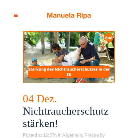
04 Dez.
Nichtraucherschutz
stärken!
Posted at 16:37h
in
Allgemein
,
Presse
by