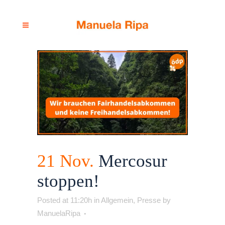
21 Nov.
Mercosur
stoppen!
Posted at 11:20h
in
Allgemein
,
Presse
by
ManuelaRipa