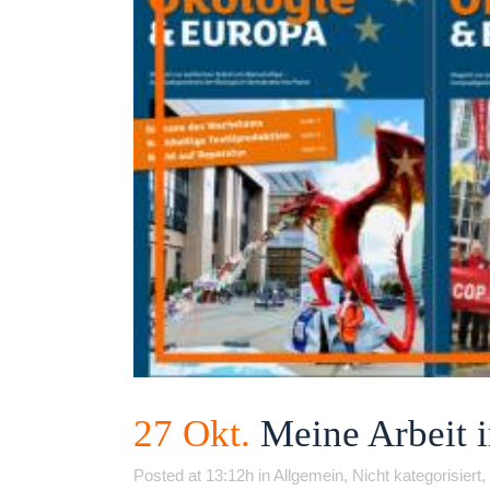
27 Okt.
Meine Arbeit i
Posted at 13:12h
in
Allgemein
,
Nicht kategorisiert
,