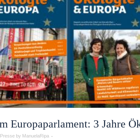
m Europaparlament: 3 Jahre Ök
Presse
by
ManuelaRipa