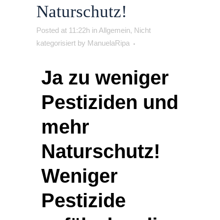
Naturschutz!
Posted at 11:22h
in
Allgemein
,
Nicht
kategorisiert
by
ManuelaRipa
Ja zu weniger
Pestiziden und
mehr
Naturschutz!
Weniger
Pestizide