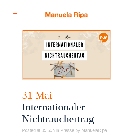
31 Mai
Internationaler
Nichtrauchertrag
Posted at 09:59h
in
Presse
by
ManuelaRipa