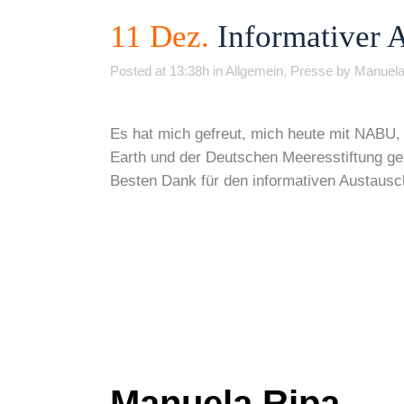
11 Dez.
Informativer 
Posted at 13:38h
in
Allgemein
,
Presse
by
Manuela
Es hat mich gefreut, mich heute mit NABU
Earth und der Deutschen Meeresstiftung ge
Besten Dank für den informativen Austausc
Manuela Ripa