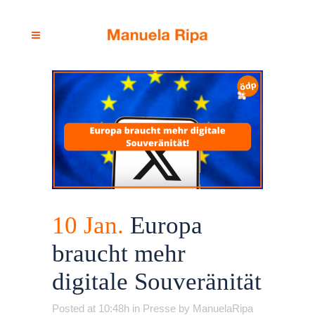
10 Jan.
Europa
braucht mehr
digitale Souveränität
Posted at 10:48h
in
Presse
by
ManuelaRipa