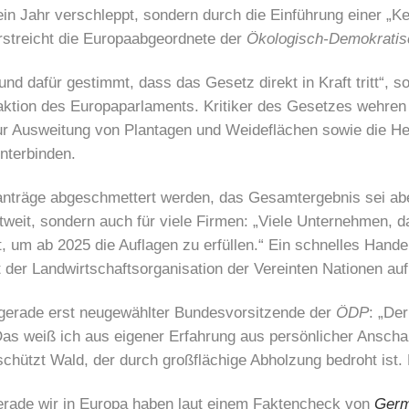
ein Jahr verschleppt, sondern durch die Einführung einer „K
rstreicht die Europaabgeordnete der
Ökologisch-Demokratis
nd dafür gestimmt, dass das Gesetz direkt in Kraft tritt“, s
aktion des Europaparlaments. Kritiker des Gesetzes wehren 
 Ausweitung von Plantagen und Weideflächen sowie die Her
nterbinden.
nträge abgeschmettert werden, das Gesamtergebnis sei abe
tweit, sondern auch für viele Firmen: „Viele Unternehmen, d
et, um ab 2025 die Auflagen zu erfüllen.“ Ein schnelles Hand
 der Landwirtschaftsorganisation der Vereinten Nationen auf
 gerade erst neugewählter Bundesvorsitzende der
ÖDP
: „De
Das weiß ich aus eigener Erfahrung aus persönlicher Ansch
chützt Wald, der durch großflächige Abholzung bedroht ist
erade wir in Europa haben laut einem Faktencheck von
Germ