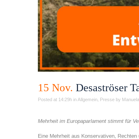
15 Nov.
Desaströser T
Posted at 14:29h
in
Allgemein
,
Presse
by
Manuela
Mehrheit im Europaparlament stimmt für 
Eine Mehrheit aus Konservativen, Rechten