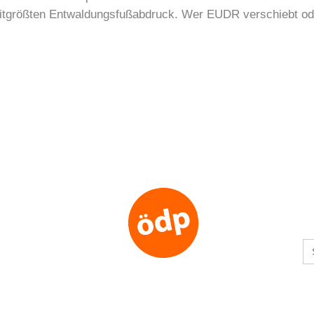
eitgrößten Entwaldungsfußabdruck. Wer EUDR verschiebt ode
S
fo