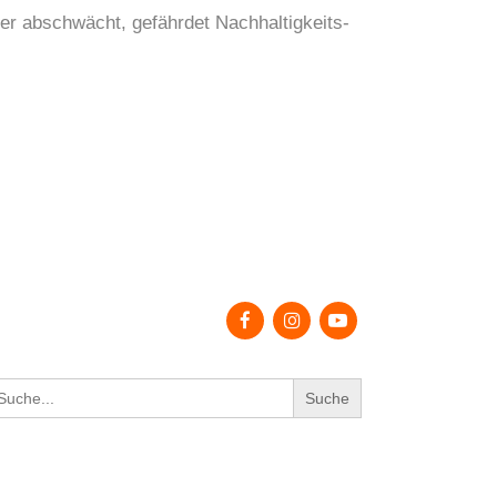
r abschwächt, gefährdet Nachhaltigkeits-
earch
r: