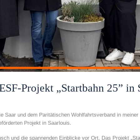
SF-Projekt „Startbahn 25” in 
ie Saar und dem Paritätischen Wohlfahrtsverband in meiner
örderten Projekt in Saarlouis.
sch und die spannenden Einblicke vor Ort. Das Projekt „Star