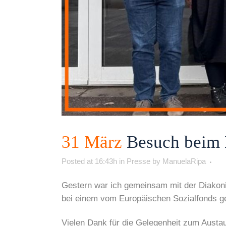
31 März
Besuch beim E
Posted at 16:43h
in
Presse
by
ManuelaRipa
Gestern war ich gemeinsam mit der Diakon
bei einem vom Europäischen Sozialfonds gef
Vielen Dank für die Gelegenheit zum Austau