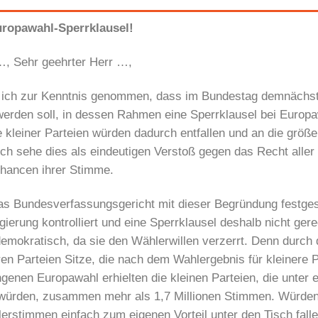
uropawahl-Sperrklausel!
…, Sehr geehrter Herr …,
 ich zur Kenntnis genommen, dass im Bundestag demnächst
erden soll, in dessen Rahmen eine Sperrklausel bei Europaw
 kleiner Parteien würden dadurch entfallen und an die größe
Ich sehe dies als eindeutigen Verstoß gegen das Recht aller
chancen ihrer Stimme.
as Bundesverfassungsgericht mit dieser Begründung festges
erung kontrolliert und eine Sperrklausel deshalb nicht gerech
demokratisch, da sie den Wählerwillen verzerrt. Denn durch 
en Parteien Sitze, die nach dem Wahlergebnis für kleinere 
ngenen Europawahl erhielten die kleinen Parteien, die unter 
n würden, zusammen mehr als 1,7 Millionen Stimmen. Würden
erstimmen einfach zum eigenen Vorteil unter den Tisch fall