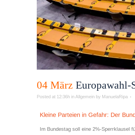
04 März
Europawahl-Sp
Posted at 12:36h
in
Allgemein
by
ManuelaRipa
Kleine Parteien in Gefahr: Der Bun
Im Bundestag soll eine 2%-Sperrklausel f