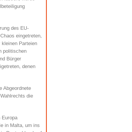
lbeteiligung
erung des EU-
 Chaos eingetreten,
r kleinen Parteien
 politischen
und Bürger
igetreten, denen
he Abgeordnete
s Wahlrechts die
n Europa
e in Malta, um ins