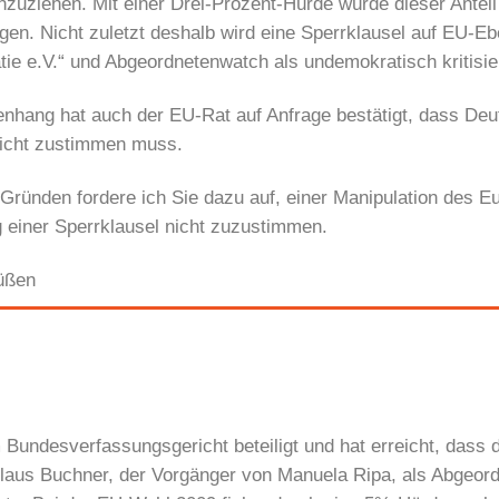
zuziehen. Mit einer Drei-Prozent-Hürde würde dieser Anteil
gen. Nicht zuletzt deshalb wird eine Sperrklausel auf EU-E
e e.V.“ und Abgeordnetenwatch als undemokratisch kritisier
hang hat auch der EU-Rat auf Anfrage bestätigt, dass Deu
icht zustimmen muss.
Gründen fordere ich Sie dazu auf, einer Manipulation des E
 einer Sperrklausel nicht zuzustimmen.
rüßen
undesverfassungsgericht beteiligt und hat erreicht, dass d
 Klaus Buchner, der Vorgänger von Manuela Ripa, als Abgeor