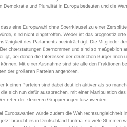
an Demokratie und Pluralität in Europa bedeuten und die Wah
 dass eine Europawahl ohne Sperrklausel zu einer Zersplitt
ürde, sind nicht eingetroffen. Weder ist das prognostizierte
nsfähigkeit des Parlaments beeinträchtigt. Die Mitglieder de
 Berichterstattungen übernommen und sind so maßgeblich an
iligt, bei denen die Interessen der deutschen Bürgerinnen 
können. Mit einer Ausnahme sind sie alle den Fraktionen be
ten der größeren Parteien angehören.
er kleinen Parteien sind dabei deutlich aktiver als so manc
n, die sich nun dafür aussprechen, mit einer Manipulation de
Vertreter der kleineren Gruppierungen loszuwerden.
bei Europawahlen würde zudem die Wahlrechtsungleichheit i
jetzt braucht es in Deutschland fünfmal so viele Stimmen wi