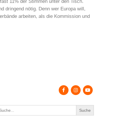
 fast 11% der Stimmen unter den Tisch.
d dringend nötig. Denn wer Europa will,
verbände arbeiten, als die Kommission und
earch
r: