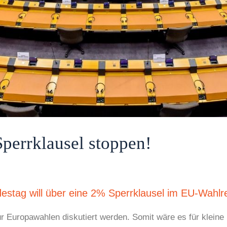
errklausel stoppen!
destag will über eine 2% Sperrklausel im EU-Wahlre
ür Europawahlen diskutiert werden. Somit wäre es für kleine