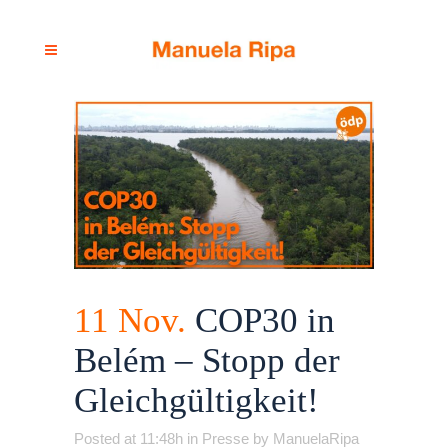
11 Nov.
COP30 in
Belém – Stopp der
Gleichgültigkeit!
Posted at 11:48h
in
Presse
by
ManuelaRipa