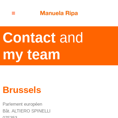
Contact
and
my team
Brussels
Parlement européen
Bât. ALTIERO SPINELLI
07F353